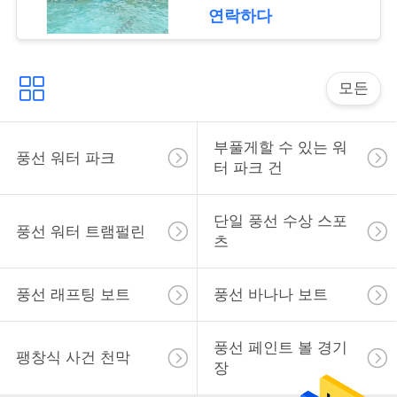
문
연락하다
을
요
모든
구
부풀게할 수 있는 워
하
풍선 워터 파크
터 파크 건
세
요
단일 풍선 수상 스포
풍선 워터 트램펄린
츠
사
풍선 래프팅 보트
풍선 바나나 보트
이
풍선 페인트 볼 경기
트
팽창식 사건 천막
장
맵