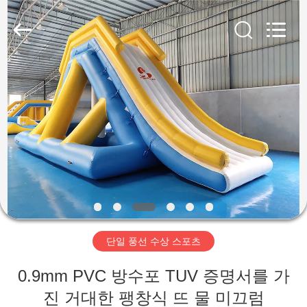
©
2011
-
2026
Guangzhou
Bouncia
Inflatables
Factory.
집
All
Rights
Reserved.
제
품
화
면
단일 풍선 수상 스포츠
우
0.9mm PVC 방수포 TUV 증명서를 가
진 거대한 팽창식 뜨 물 미끄럼
리