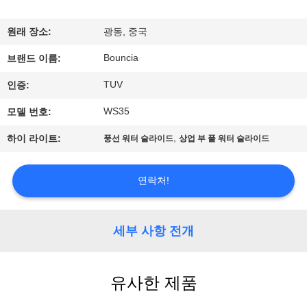
에
원래 장소:
광동, 중국
대
Bouncia
브랜드 이름:
하
TUV
인증:
여
WS35
모델 번호:
,
하이 라이트:
풍선 워터 슬라이드
상업 부 풀 워터 슬라이드
공
장
연락처!
여
행
세부 사항 전개
품
유사한 제품