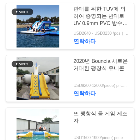
질
판매를 위한 TUV에 의
관
하여 증명되는 반대로
UV 0.9mm PVC 방수포
리
팽창식 물 뛰어오르는
USD2640 - USD3230 /pcs ( price just for reference, detailed prices need to be confirmed） MOQ:1PC
베개
연락하다
연
락
2020년 Bouncia 새로운
거대한 팽창식 유니콘
주
세
USD9200-12000/piece( price just for reference, detailed prices need to be confirmed) MOQ:1PC
연락하다
요
뜨 팽창식 물 게임 제조
인
자
용
USD1500-1900/piece( price just for reference, detailed prices need to be confirmed) MOQ:1PC