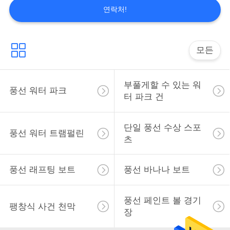
질
연락처!
관
리
모든
연
부풀게할 수 있는 워
풍선 워터 파크
락
터 파크 건
주
단일 풍선 수상 스포
풍선 워터 트램펄린
세
츠
요
풍선 래프팅 보트
풍선 바나나 보트
인
풍선 페인트 볼 경기
팽창식 사건 천막
장
용