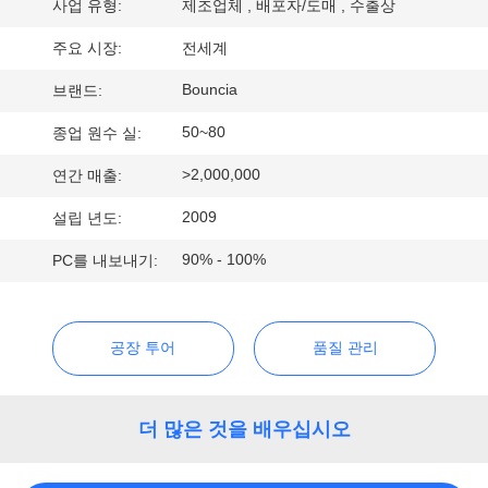
사업 유형:
제조업체 , 배포자/도매 , 수출상
에
주요 시장:
전세계
대
Bouncia
브랜드:
하
50~80
종업 원수 실:
여
>2,000,000
연간 매출:
2009
설립 년도:
공
90% - 100%
PC를 내보내기:
장
여
공장 투어
품질 관리
행
더 많은 것을 배우십시오
품