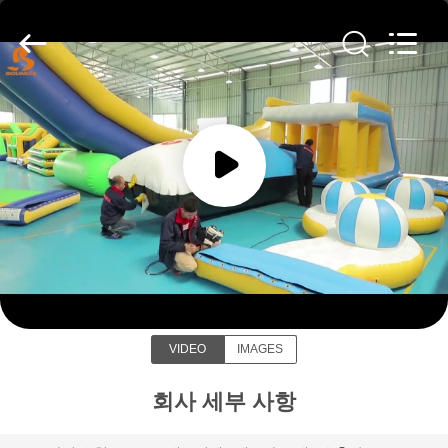
©
2011
-
2026
Guangzhou
Bouncia
Inflatables
Factory.
집
All
Rights
Reserved.
제
품
Guangzhou Bouncia Inflatables Factory
화
면
VIDEO
IMAGES
우
회사 세부 사항
리