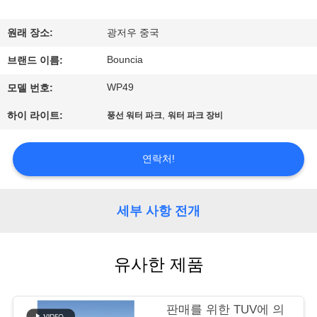
에
원래 장소:
광저우 중국
대
Bouncia
브랜드 이름:
하
WP49
모델 번호:
여
,
하이 라이트:
풍선 워터 파크
워터 파크 장비
공
연락처!
장
여
세부 사항 전개
행
유사한 제품
품
판매를 위한 TUV에 의