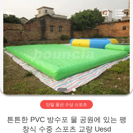
©
2011
-
2026
Guangzhou
Bouncia
Inflatables
Factory.
집
All
Rights
Reserved.
제
품
화
면
단일 풍선 수상 스포츠
우
튼튼한 PVC 방수포 물 공원에 있는 팽
창식 수중 스포츠 교량 Uesd
리