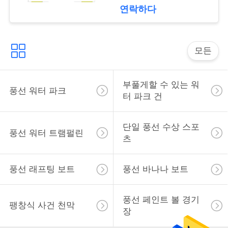
문
연락하다
을
요
모든
구
부풀게할 수 있는 워
하
풍선 워터 파크
터 파크 건
세
요
단일 풍선 수상 스포
풍선 워터 트램펄린
츠
사
풍선 래프팅 보트
풍선 바나나 보트
이
풍선 페인트 볼 경기
트
팽창식 사건 천막
장
맵