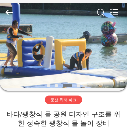
©
2011
-
2026
Guangzhou
Bouncia
Inflatables
Factory.
집
All
Rights
Reserved.
제
품
화
면
풍선 워터 파크
우
바다/팽창식 물 공원 디자인 구조를 위
한 성숙한 팽창식 물 놀이 장비
리