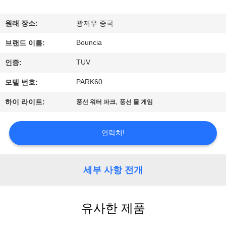
에
원래 장소:
광저우 중국
대
Bouncia
브랜드 이름:
하
TUV
인증:
여
PARK60
모델 번호:
,
하이 라이트:
풍선 워터 파크
풍선 물 게임
공
장
연락처!
여
행
세부 사항 전개
품
유사한 제품