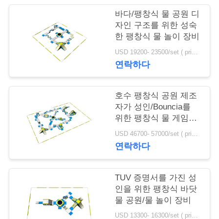
질
바다/팽창식 물 공원 디
관
자인 구조를 위한 성숙
한 팽창식 물 놀이 장비
리
USD 19200- 23500/set ( price just for reference, detailed prices need to be confirmed) MOQ:1PC
연락하다
연
락
호수 팽창식 공원 제조
자가 성인/Bouncia를
주
위한 팽창식 물 게임에
의하여 급수합니다
세
USD 46700- 57000/set ( price just for reference, detailed prices need to be confirmed) MOQ:1 집합 또는 부분 전체 공원
연락하다
요
TUV 증명서를 가진 성
인
인을 위한 팽창식 바닷
물 공원/물 놀이 장비
용
USD 13300- 16300/set ( price just for reference, detailed prices need to be confirmed) MOQ:1 pc