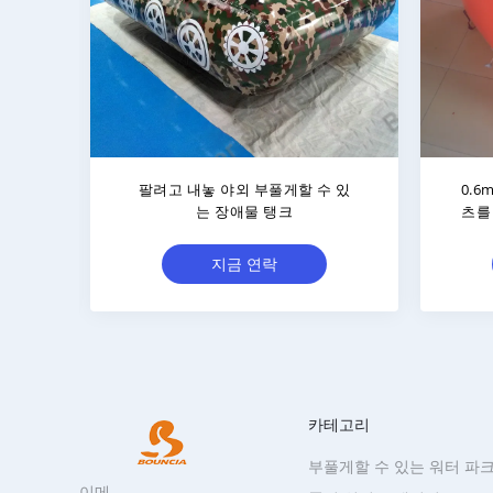
mm
옥외 스포츠를 위한 0.6MM PVC 팽
0.9
 방탄호
창식 Paintball 벽
지금 연락
카테고리
부풀게할 수 있는 워터 파크
이메