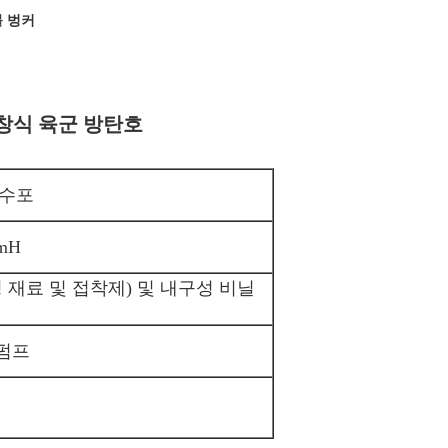
볼 벙커
 팽창식 육군 방탄호
방수포
mH
 재료 및 접착제) 및 내구성 비닐
 펌프