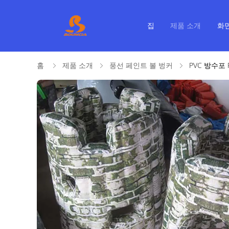
집
제품 소개
화
홈
제품 소개
풍선 페인트 볼 벙커
PVC 방수포