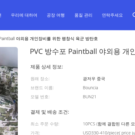
면
우리에 대하여
공장 여행
품질 관리
연락주세요
 Paintball 야외용 개인장비를 위한 팽창식 육군 방탄호
PVC 방수포 Paintball 야외
제품 상세 정보:
원래 장소:
광저우 중국
브랜드 이름:
Bouncia
모델 번호:
BUN21
결제 및 배송 조건:
최소 주문 수량:
10PCS (함께 결합된 다른 
가격:
USD330-410/piece( price jus