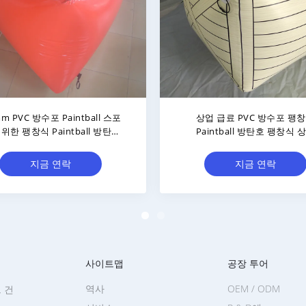
mm 풍선 페인트 볼 벙커 풍선 대
PVC 방수포 Paintball 스포츠
포
이끼 낀 팽창식 Paintball 
지금 연락
지금 연락
사이트맵
공장 투어
역사
OEM / ODM
 건