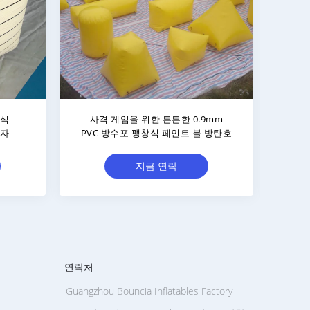
를 위한
야외 활동을 위한 주문을 받아서 만들
팔
방탄호
어진 팽창식 육군 방탄호
지금 연락
연락처
Guangzhou Bouncia Inflatables Factory