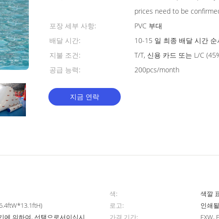
prices need to be confirme
포장 세부 사항:
PVC 부대
배달 시간:
10-15 일 최종 배달 시간 
지불 조건:
T/T, 신용 카드 또는 L/C (
공급 능력:
200pcs/month
지금 연락
색:
색깔 
.4ftW*13.1ftH)
로고:
인쇄될
공기에 의하여, 선택으로서이십시
가격 기간:
EXW,