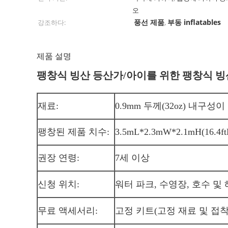
오
풍선 제품
부동 inflatables
강조하다:
,
제품 설명
팽창식 빙산 등산가/아이를 위한 팽창식 빙
재료:
0.9mm 두께(32oz) 내구
팽창된 제품 치수:
3.5mL*2.3mW*2.1mH(16.4ftL
권장 연령:
7세 이상
신청 위치:
워터 파크, 수영장, 호수 및
무료 액세서리:
고정 키트(고정 재료 및 접착