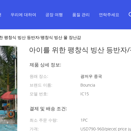
면
우리에 대하여
공장 여행
품질 관리
연락주세요
한 팽창식 빙산 등반자/팽창식 빙산 물 장난감
아이를 위한 팽창식 빙산 등반자/
제품 상세 정보:
원래 장소:
광저우 중국
브랜드 이름:
Bouncia
모델 번호:
IC15
결제 및 배송 조건:
최소 주문 수량:
1PC
가격:
USD790-960/piece( price jus