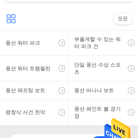
문
을
모든
요
구
부풀게할 수 있는 워
풍선 워터 파크
터 파크 건
하
세
단일 풍선 수상 스포
풍선 워터 트램펄린
츠
요
풍선 래프팅 보트
풍선 바나나 보트
사
풍선 페인트 볼 경기
이
팽창식 사건 천막
장
트
맵