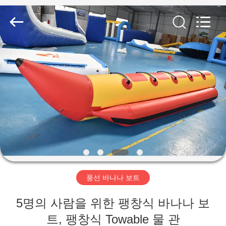
©
2011
-
2026
Guangzhou
Bouncia
Inflatables
Factory.
집
All
Rights
Reserved.
제
품
화
면
풍선 바나나 보트
우
5명의 사람을 위한 팽창식 바나나 보
트, 팽창식 Towable 물 관
리