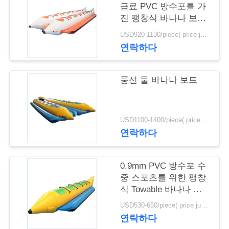
질
급료 PVC 방수포를 가
관
진 팽창식 바나나 보트
를 두배로 합니다
USD920-1130/piece( price just for reference, detailed prices need to be confirmed) MOQ:1PC
리
연락하다
연
풍선 물 바나나 보트
락
주
USD1100-1400/piece( price just for reference, detailed prices need to be confirmed) MOQ:1PC
연락하다
세
요
0.9mm PVC 방수포 수
중 스포츠를 위한 팽창
식 Towable 바나나 보
인
트 관
USD530-650/piece( price just for reference, detailed prices need to be confirmed) MOQ:1PC
용
연락하다