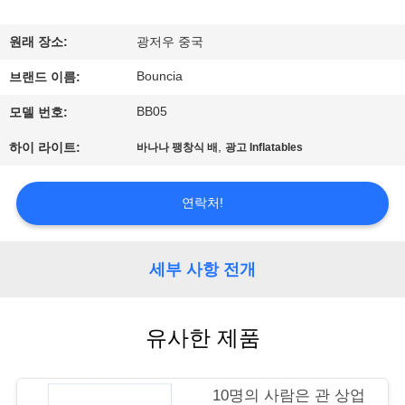
에
원래 장소:
광저우 중국
대
Bouncia
브랜드 이름:
하
BB05
모델 번호:
여
,
하이 라이트:
바나나 팽창식 배
광고 Inflatables
공
연락처!
장
여
세부 사항 전개
행
유사한 제품
품
10명의 사람은 관 상업