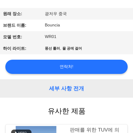
에
원래 장소:
광저우 중국
대
Bouncia
브랜드 이름:
하
WR01
모델 번호:
여
,
하이 라이트:
풍선 롤러
물 공에 걸어
공
연락처!
장
여
세부 사항 전개
행
유사한 제품
품
판매를 위한 TUV에 의