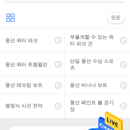
문
을
모든
요
구
부풀게할 수 있는 워
풍선 워터 파크
터 파크 건
하
세
단일 풍선 수상 스포
풍선 워터 트램펄린
츠
요
풍선 래프팅 보트
풍선 바나나 보트
사
풍선 페인트 볼 경기
이
팽창식 사건 천막
장
트
맵