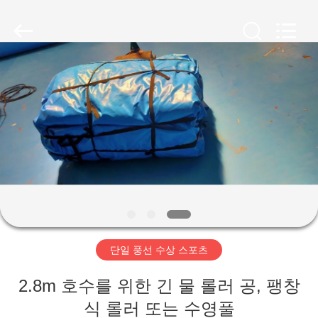
©
2011
-
2026
Guangzhou
Bouncia
Inflatables
Factory.
집
All
Rights
Reserved.
제
품
화
면
단일 풍선 수상 스포츠
우
2.8m 호수를 위한 긴 물 롤러 공, 팽창
식 롤러 또는 수영풀
리