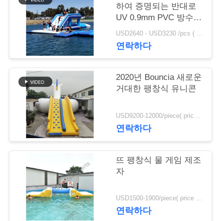
질
하여 증명되는 반대로
관
UV 0.9mm PVC 방수포
팽창식 물 뛰어오르는
USD2640 - USD3230 /pcs ( price just for reference, detailed prices need to be confirmed） MOQ:1PC
리
베개
연락하다
연
2020년 Bouncia 새로운
거대한 팽창식 유니콘
락
주
USD9200-12000/piece( price just for reference, detailed prices need to be confirmed) MOQ:1PC
연락하다
세
요
뜨 팽창식 물 게임 제조
자
인
USD1500-1900/piece( price just for reference, detailed prices need to be confirmed) MOQ:1PC
용
연락하다