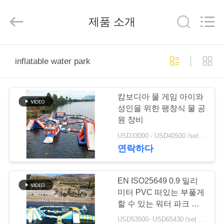
©
2011
-
제품 소개
2026
Guangzhou
Bouncia
Inflatables
Factory.
집
All
Rights
inflatable water park
Reserved.
제
캄보디아 물 게임 아이와
품
성인을 위한 팽창식 물 공
원 장비
USD33000 - USD40500 /set ( price just for reference, detailed prices need to be confirmed） MOQ:1 집합 또는 부분 전체 공원
화
연락하다
면
EN ISO25649 0.9 밀리
미터 PVC 떠있는 부풀게
우
할 수 있는 워터 파크 게
임
리
USD53500- USD65430 /set ( price just for reference, detailed prices need to be confirmed） MOQ:1대 pc