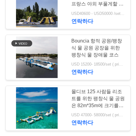
질
프랑스 야외 부풀게할 수
관
있는 워터 파크 게임
USD40600 - USD50000 /set ( price just for reference, detailed prices need to be confirmed） MOQ:1 집합 또는 부분 전체 공원
연락하다
리
Bouncia 항적 공원/팽창
연
식 물 공원 공장을 위한
팽창식 물 장애물 코스
락
USD 15200- 18500/set ( price just for reference, detailed prices need to be confirmed) MOQ:1 pc
주
연락하다
세
몰디브 125 사람들 리조
요
트를 위한 팽창식 물 공원
은 82m*35m에 크기를 나
타냅니다
인
USD 47000- 58000/set ( price just for reference, detailed prices need to be confirmed) MOQ:1 집합 또는 부분 전체 공원
연락하다
용