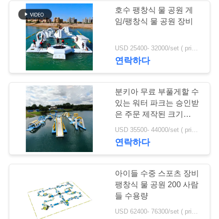
문
호수 팽창식 물 공원 게
임/팽창식 물 공원 장비
을
요
USD 25400- 32000/set ( price just for reference, detailed prices need to be confirmed) MOQ:1 집합 또는 부분 전체 공원
연락하다
구
하
분키아 무료 부풀게할 수
세
있는 워터 파크는 승인받
은 주문 제작된 크기
요
TUV를 폭파합니다
USD 35500- 44000/set ( price just for reference, detailed prices need to be confirmed) MOQ:1개 세트 또는 전체 공원의 부분
연락하다
사
아이들 수중 스포츠 장비
이
팽창식 물 공원 200 사람
트
들 수용량
USD 62400- 76300/set ( price just for reference, detailed prices need to be confirmed) MOQ:1 pc
맵