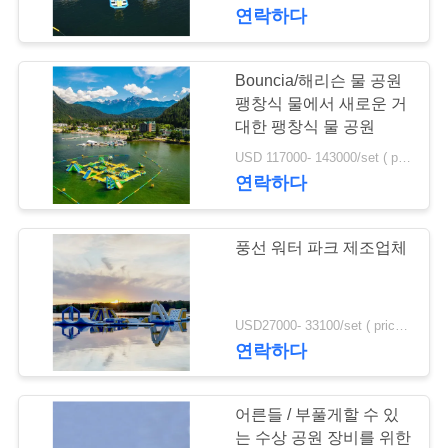
연락하다
에
대
Bouncia/해리슨 물 공원
하
팽창식 물에서 새로운 거
대한 팽창식 물 공원
여
USD 117000- 143000/set ( price just for reference, detailed prices need to be confirmed) MOQ:1 집합 또는 부분 전체 공원
연락하다
공
풍선 워터 파크 제조업체
장
여
USD27000- 33100/set ( price just for reference, detailed prices need to be confirmed) MOQ:전체적인 공원의 1개 세트 또는 부품
행
연락하다
품
어른들 / 부풀게할 수 있
는 수상 공원 장비를 위한